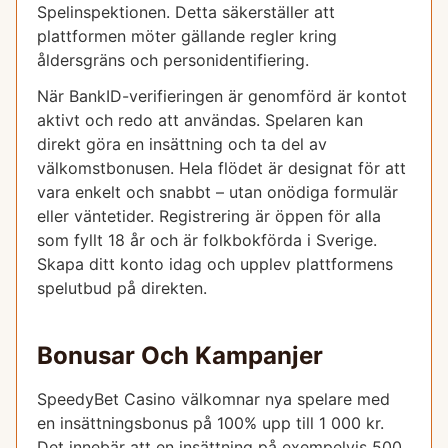
Spelinspektionen. Detta säkerställer att
plattformen möter gällande regler kring
åldersgräns och personidentifiering.
När BankID-verifieringen är genomförd är kontot
aktivt och redo att användas. Spelaren kan
direkt göra en insättning och ta del av
välkomstbonusen. Hela flödet är designat för att
vara enkelt och snabbt – utan onödiga formulär
eller väntetider. Registrering är öppen för alla
som fyllt 18 år och är folkbokförda i Sverige.
Skapa ditt konto idag och upplev plattformens
spelutbud på direkten.
Bonusar Och Kampanjer
SpeedyBet Casino välkomnar nya spelare med
en insättningsbonus på 100% upp till 1 000 kr.
Det innebär att en insättning på exempelvis 500