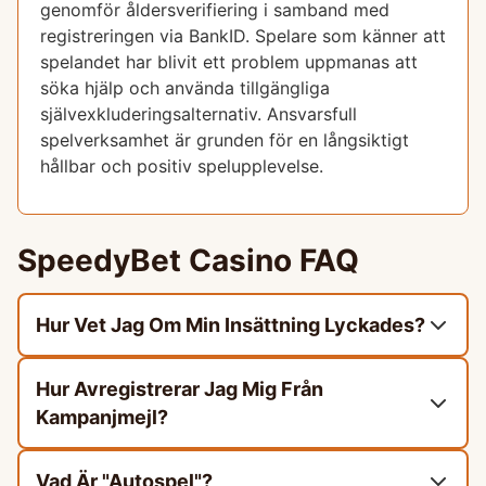
genomför åldersverifiering i samband med
registreringen via BankID. Spelare som känner att
spelandet har blivit ett problem uppmanas att
söka hjälp och använda tillgängliga
självexkluderingsalternativ. Ansvarsfull
spelverksamhet är grunden för en långsiktigt
hållbar och positiv spelupplevelse.
SpeedyBet Casino FAQ
Hur Vet Jag Om Min Insättning Lyckades?
Hur Avregistrerar Jag Mig Från
Kampanjmejl?
Vad Är "autospel"?