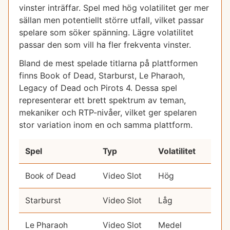
vinster inträffar. Spel med hög volatilitet ger mer
sällan men potentiellt större utfall, vilket passar
spelare som söker spänning. Lägre volatilitet
passar den som vill ha fler frekventa vinster.
Bland de mest spelade titlarna på plattformen
finns Book of Dead, Starburst, Le Pharaoh,
Legacy of Dead och Pirots 4. Dessa spel
representerar ett brett spektrum av teman,
mekaniker och RTP-nivåer, vilket ger spelaren
stor variation inom en och samma plattform.
Spel
Typ
Volatilitet
Book of Dead
Video Slot
Hög
Starburst
Video Slot
Låg
Le Pharaoh
Video Slot
Medel