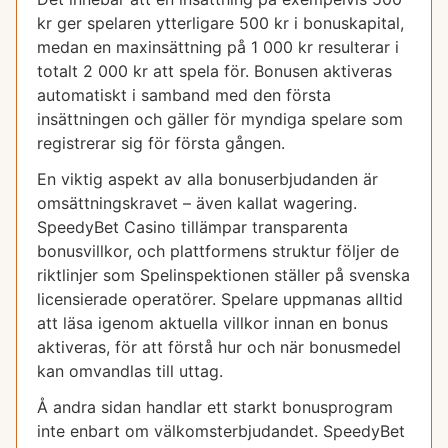
kr ger spelaren ytterligare 500 kr i bonuskapital,
medan en maxinsättning på 1 000 kr resulterar i
totalt 2 000 kr att spela för. Bonusen aktiveras
automatiskt i samband med den första
insättningen och gäller för myndiga spelare som
registrerar sig för första gången.
En viktig aspekt av alla bonuserbjudanden är
omsättningskravet – även kallat wagering.
SpeedyBet Casino tillämpar transparenta
bonusvillkor, och plattformens struktur följer de
riktlinjer som Spelinspektionen ställer på svenska
licensierade operatörer. Spelare uppmanas alltid
att läsa igenom aktuella villkor innan en bonus
aktiveras, för att förstå hur och när bonusmedel
kan omvandlas till uttag.
Å andra sidan handlar ett starkt bonusprogram
inte enbart om välkomsterbjudandet. SpeedyBet