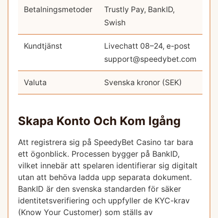
Betalningsmetoder
Trustly Pay, BankID,
Swish
Kundtjänst
Livechatt 08–24, e-post
support@speedybet.com
Valuta
Svenska kronor (SEK)
Skapa Konto Och Kom Igång
Att registrera sig på SpeedyBet Casino tar bara
ett ögonblick. Processen bygger på BankID,
vilket innebär att spelaren identifierar sig digitalt
utan att behöva ladda upp separata dokument.
BankID är den svenska standarden för säker
identitetsverifiering och uppfyller de KYC-krav
(Know Your Customer) som ställs av