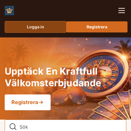
Logga in
Registrera
Upptäck En Kraftfull
Välkomsterbjudande
Registrera